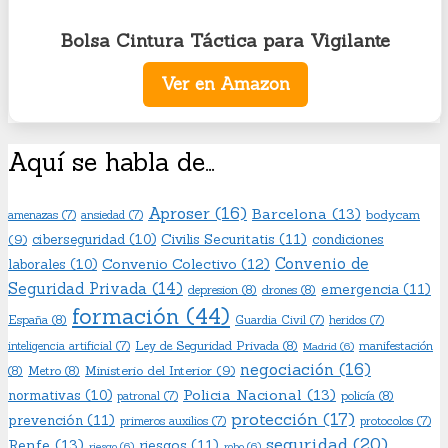
Bolsa Cintura Táctica para Vigilante
Ver en Amazon
Aquí se habla de…
Aproser
(16)
Barcelona
(13)
bodycam
amenazas
(7)
ansiedad
(7)
Civilis Securitatis
(11)
(9)
ciberseguridad
(10)
condiciones
Convenio de
Convenio Colectivo
(12)
laborales
(10)
Seguridad Privada
(14)
emergencia
(11)
depresion
(8)
drones
(8)
formación
(44)
España
(8)
Guardia Civil
(7)
heridos
(7)
Ley de Seguridad Privada
(8)
manifestación
inteligencia artificial
(7)
Madrid
(6)
negociación
(16)
Ministerio del Interior
(9)
(8)
Metro
(8)
Policia Nacional
(13)
normativas
(10)
policía
(8)
patronal
(7)
protección
(17)
prevención
(11)
primeros auxilios
(7)
protocolos
(7)
seguridad
(20)
Renfe
(13)
riesgos
(11)
riesgo
(6)
robo
(6)