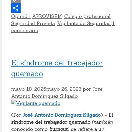
Copy
Categorías
Etiquetas
Opinión
APROVISEM
,
Colegio profesional
,
Link
Compartir
Seguridad Privada
,
Vigilante de Seguridad
1
comentario
El síndrome del trabajador
quemado
mayo 18, 2026
mayo 26, 2023
por
Jose
Antonio Dominguez Silgado
(Por
José Antonio Domínguez Silgado
) – El
síndrome del trabajador quemado
(también
conocido como
burnout
) se refiere a un