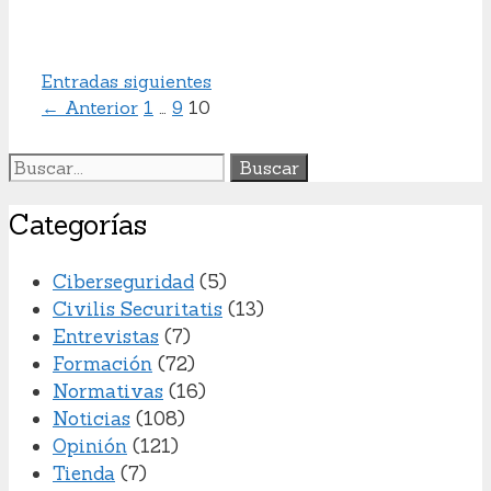
Entradas siguientes
Página
Página
Página
←
Anterior
1
…
9
10
Buscar:
Categorías
Ciberseguridad
(5)
Civilis Securitatis
(13)
Entrevistas
(7)
Formación
(72)
Normativas
(16)
Noticias
(108)
Opinión
(121)
Tienda
(7)