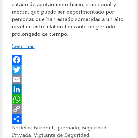
estado de agotamiento físico, emocional y
mental que puede ser experimentado por
personas que han estado sometidas a un alto
nivel de estrés laboral durante un período
prolongado de tiempo.
Leer más
Facebook
Twitter
Email
LinkedIn
WhatsApp
Copy
Categorías
Etiquetas
Noticias
Burnout
,
quemado
,
Seguridad
Link
Compartir
Privada
,
Vigilante de Seguridad