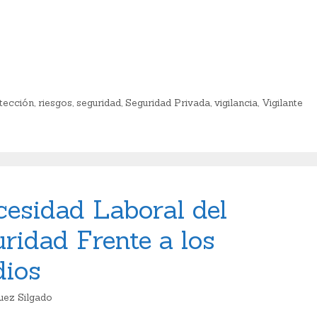
C
o
m
p
tección
,
riesgos
,
seguridad
,
Seguridad Privada
,
vigilancia
,
Vigilante
ar
ti
r
cesidad Laboral del
uridad Frente a los
dios
uez Silgado