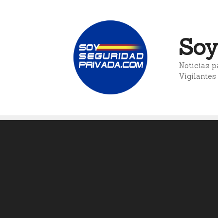
Saltar
al
contenido
Soy
Noticias p
Vigilantes