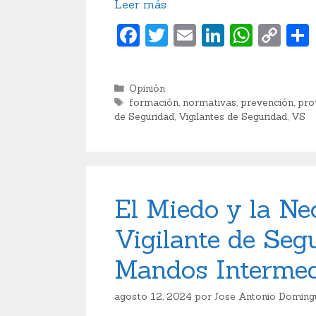
Leer más
F
T
E
Li
W
C
a
w
m
n
h
o
c
itt
ai
k
at
p
Categorías
Opinión
e
er
l
e
s
y
Etiquetas
formación
,
normativas
,
prevención
,
pro
de Seguridad
,
Vigilantes de Seguridad
,
VS
b
dI
A
Li
o
n
p
n
o
p
k
k
El Miedo y la Ne
Vigilante de Seg
Mandos Interme
agosto 12, 2024
por
Jose Antonio Doming