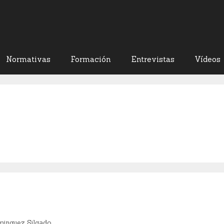
Normativas
Formación
Entrevistas
Vídeos
minguez Silgado