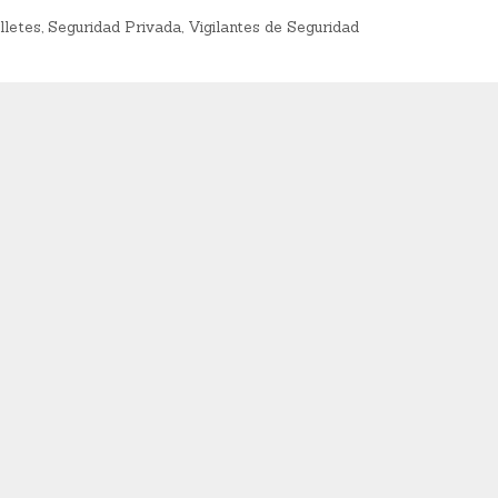
p
illetes
,
Seguridad Privada
,
Vigilantes de Seguridad
ar
ti
r