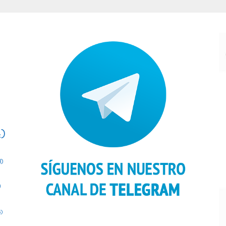
)
8)
)
)