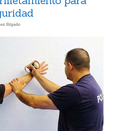
illetamiento para
guridad
ez Silgado