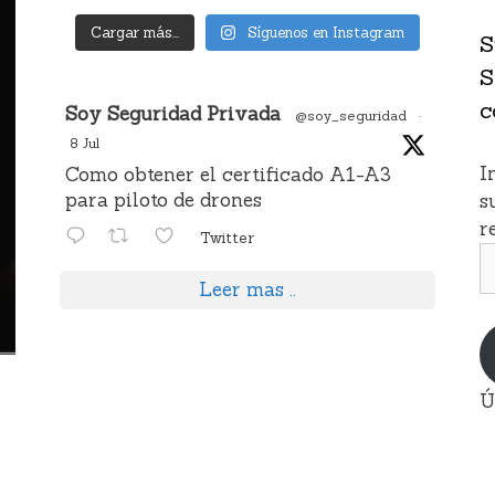
Cargar más...
Síguenos en Instagram
S
S
c
Avatar
Soy Seguridad Privada
@soy_seguridad
·
8 Jul
I
Como obtener el certificado A1-A3
para piloto de drones
s
r
Twitter
D
d
Leer mas ..
c
e
Ú