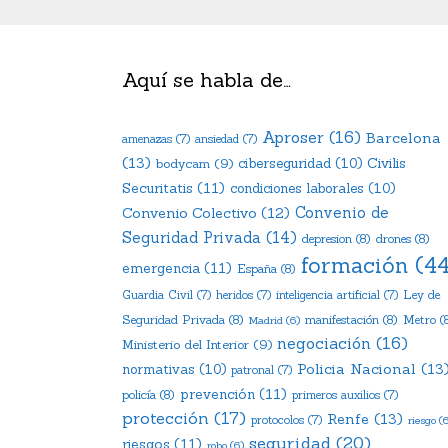
Aquí se habla de…
Aproser
(16)
Barcelona
amenazas
(7)
ansiedad
(7)
(13)
Civilis
bodycam
(9)
ciberseguridad
(10)
Securitatis
(11)
condiciones laborales
(10)
Convenio de
Convenio Colectivo
(12)
Seguridad Privada
(14)
depresion
(8)
drones
(8)
formación
(44
emergencia
(11)
España
(8)
Ley de
Guardia Civil
(7)
heridos
(7)
inteligencia artificial
(7)
Seguridad Privada
(8)
manifestación
(8)
Metro
(
Madrid
(6)
negociación
(16)
Ministerio del Interior
(9)
Policia Nacional
(13
normativas
(10)
patronal
(7)
prevención
(11)
policía
(8)
primeros auxilios
(7)
protección
(17)
Renfe
(13)
protocolos
(7)
riesgo
(6
seguridad
(20)
riesgos
(11)
robo
(6)