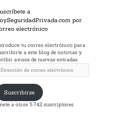
uscríbete a
oySeguridadPrivada.com por
orreo electrónico
ntroduce tu correo electrónico para
uscribirte a este blog de noticias y
ecibir avisos de nuevas entradas.
irección
e
orreo
lectrónico
Suscribirse
nete a otros 5.742 suscriptores