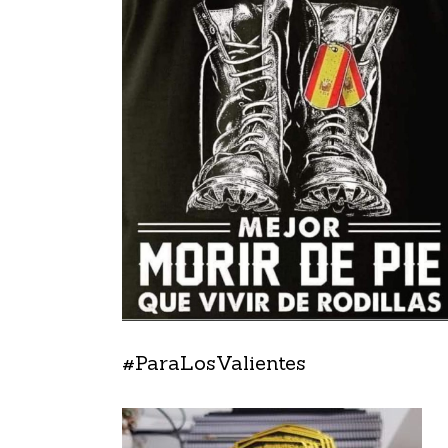
#ParaLosValientes