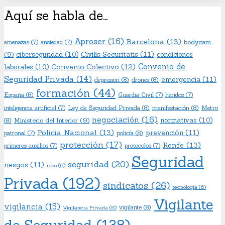
Aquí se habla de…
Aproser
(16)
Barcelona
(13)
bodycam
amenazas
(7)
ansiedad
(7)
Civilis Securitatis
(11)
(9)
ciberseguridad
(10)
condiciones
Convenio de
Convenio Colectivo
(12)
laborales
(10)
Seguridad Privada
(14)
emergencia
(11)
depresion
(8)
drones
(8)
formación
(44)
España
(8)
Guardia Civil
(7)
heridos
(7)
Ley de Seguridad Privada
(8)
manifestación
(8)
Metro
inteligencia artificial
(7)
negociación
(16)
Ministerio del Interior
(9)
normativas
(10)
(8)
Policia Nacional
(13)
prevención
(11)
policía
(8)
patronal
(7)
protección
(17)
Renfe
(13)
primeros auxilios
(7)
protocolos
(7)
Seguridad
seguridad
(20)
riesgos
(11)
robo
(6)
Privada
(192)
sindicatos
(26)
tecnología
(6)
Vigilante
vigilancia
(15)
vigilante
(8)
Vigilancia Privada
(6)