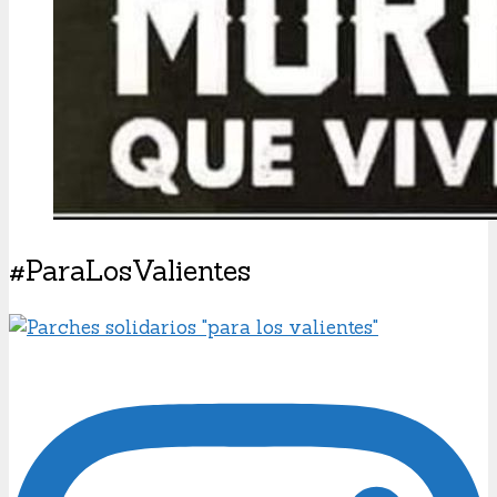
#ParaLosValientes