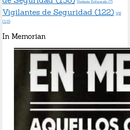
de Seguridad
(138)
Vigilante Enfurecido
(7)
Vigilantes de Seguridad
(122)
VS
(10)
In Memorian