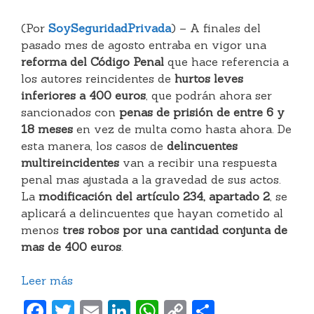
(Por
SoySeguridadPrivada
) – A finales del
pasado mes de agosto entraba en vigor una
reforma del Código Penal
que hace referencia a
los autores reincidentes de
hurtos leves
inferiores a 400 euros
, que podrán ahora ser
sancionados con
penas de prisión de entre 6 y
18 meses
en vez de multa como hasta ahora. De
esta manera, los casos de
delincuentes
multireincidentes
van a recibir una respuesta
penal mas ajustada a la gravedad de sus actos.
La
modificación del artículo 234, apartado 2
, se
aplicará a delincuentes que hayan cometido al
menos
tres robos por una cantidad conjunta de
mas de 400 euros
.
Leer más
F
T
E
Li
W
C
C