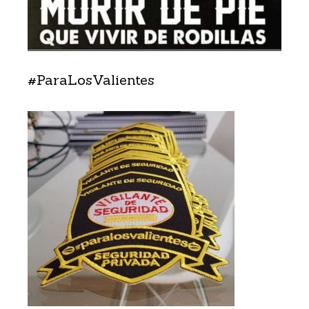
#ParaLosValientes