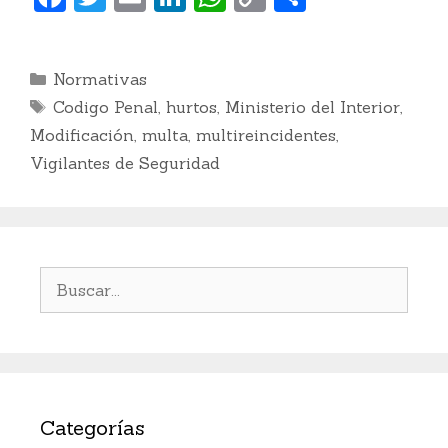
a
w
m
n
h
o
o
c
itt
ai
k
at
p
m
Categorías
Normativas
e
er
l
e
s
y
p
Etiquetas
Codigo Penal
,
hurtos
,
Ministerio del Interior
,
b
dI
A
Li
ar
Modificación
,
multa
,
multireincidentes
,
o
n
p
n
ti
Vigilantes de Seguridad
o
p
k
r
k
Buscar:
Categorías