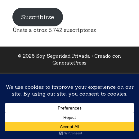
correo
electrónico
Suscribirse
Únete a otros 5.742 suscriptores
© 2026 Soy Seguridad Privada
• Creado con
GeneratePress
En calidad de Afiliado de Amazon, obtengo ingresos
por las compras adscritas que cumplen los requisitos
aplicables.
Aviso Legal
Política de Privacidad
Política de Cookies
Configuración de Cookies