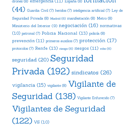
formación
emergencia
(11)
drones
(8)
España
(8)
(44)
Ley de
Guardia Civil
(7)
heridos
(7)
inteligencia artificial
(7)
Seguridad Privada
(8)
manifestación
(8)
Metro
(8)
Madrid
(6)
negociación
(16)
Ministerio del Interior
(9)
normativas
Policia Nacional
(13)
(10)
policía
(8)
patronal
(7)
protección
(17)
prevención
(11)
primeros auxilios
(7)
Renfe
(13)
riesgos
(11)
protocolos
(7)
riesgo
(6)
robo
(6)
Seguridad
seguridad
(20)
Privada
(192)
sindicatos
(26)
Vigilante de
vigilancia
(15)
vigilante
(8)
Seguridad
(138)
Vigilante Enfurecido
(7)
Vigilantes de Seguridad
(122)
VS
(10)