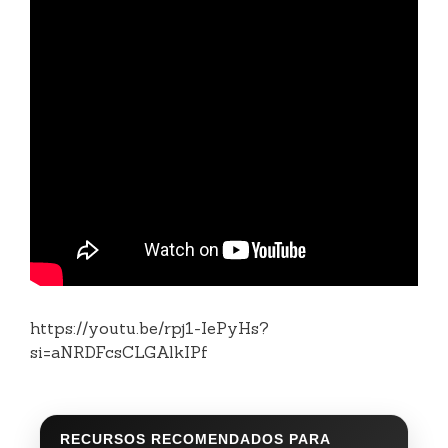
https://youtu.be/rpj1-IePyHs?
si=aNRDFcsCLGAlkIPf
RECURSOS RECOMENDADOS PARA