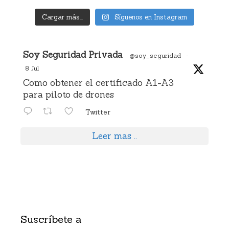
Cargar más...
Síguenos en Instagram
Avatar
Soy Seguridad Privada
@soy_seguridad
·
8 Jul
Como obtener el certificado A1-A3
para piloto de drones
Twitter
Leer mas ..
Suscríbete a