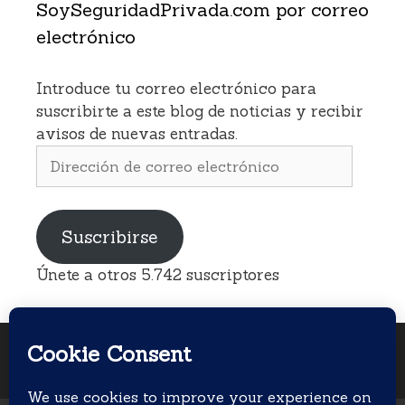
SoySeguridadPrivada.com por correo
electrónico
Introduce tu correo electrónico para
suscribirte a este blog de noticias y recibir
avisos de nuevas entradas.
Dirección
de
correo
electrónico
Suscribirse
Únete a otros 5.742 suscriptores
© 2026 Soy Seguridad Privada
• Creado con
GeneratePress