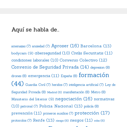
Aquí se habla de…
Aproser
(16)
Barcelona
(13)
amenazas
(7)
ansiedad
(7)
Civilis Securitatis
(11)
bodycam
(9)
ciberseguridad
(10)
Convenio Colectivo
(12)
condiciones laborales
(10)
Convenio de Seguridad Privada
(14)
depresion
(8)
formación
emergencia
(11)
drones
(8)
España
(8)
(44)
Ley de
Guardia Civil
(7)
heridos
(7)
inteligencia artificial
(7)
Seguridad Privada
(8)
manifestación
(8)
Metro
(8)
Madrid
(6)
negociación
(16)
Ministerio del Interior
(9)
normativas
Policia Nacional
(13)
(10)
policía
(8)
patronal
(7)
protección
(17)
prevención
(11)
primeros auxilios
(7)
Renfe
(13)
riesgos
(11)
protocolos
(7)
riesgo
(6)
robo
(6)