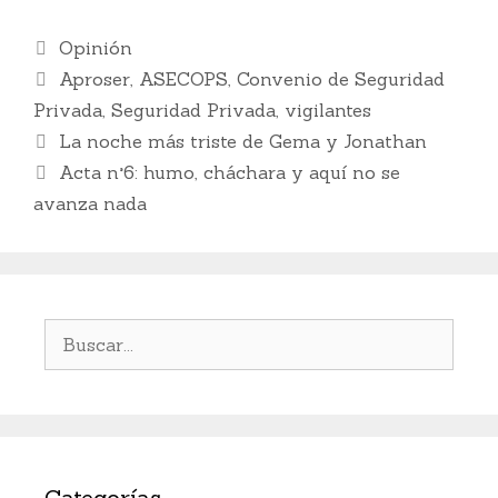
c
itt
ai
k
at
p
m
Categorías
Opinión
e
er
l
e
s
y
p
Etiquetas
Aproser
,
ASECOPS
,
Convenio de Seguridad
b
dI
A
Li
ar
Privada
,
Seguridad Privada
,
vigilantes
o
n
p
n
ti
La noche más triste de Gema y Jonathan
o
p
k
r
Acta n°6: humo, cháchara y aquí no se
k
avanza nada
Buscar:
Categorías