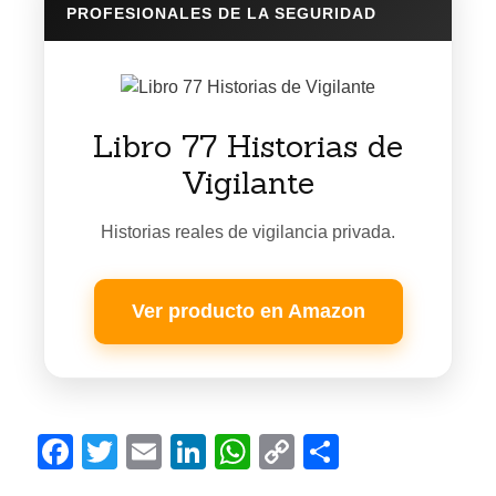
PROFESIONALES DE LA SEGURIDAD
Libro 77 Historias de
Vigilante
Historias reales de vigilancia privada.
Ver producto en Amazon
F
T
E
Li
W
C
C
a
w
m
n
h
o
o