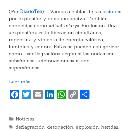
(Por
DiarioTes
) – Vamos a hablar de las
lesiones
por
explosión
y onda expansiva. También
conocidas como
«Blast Injury»
. Explosión:
Una
«explosión» es la liberación simultánea,
repentina y violenta de energía calórica,
lumínica y sonora.
Éstas se pueden categorizar
como: -«deflagración» según si las ondas son
subsónicas -«detonaciones» si son
supersónicas.
Leer más
F
T
E
Li
W
C
C
a
w
m
n
h
o
o
c
itt
ai
k
at
p
m
Categorías
Noticias
e
er
l
e
s
y
p
Etiquetas
deflagración
,
detonación
,
explosión
,
heridas
,