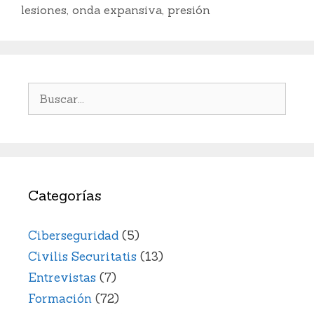
b
dI
A
Li
ar
lesiones
,
onda expansiva
,
presión
o
n
p
n
ti
o
p
k
r
k
Buscar:
Categorías
Ciberseguridad
(5)
Civilis Securitatis
(13)
Entrevistas
(7)
Formación
(72)