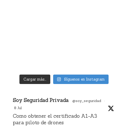
Cargar más...
Síguenos en Instagram
Avatar
Soy Seguridad Privada
@soy_seguridad
·
8 Jul
Como obtener el certificado A1-A3
para piloto de drones