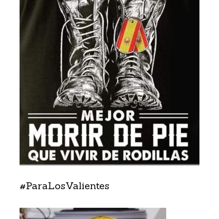
#ParaLosValientes