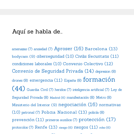
Aquí se habla de…
Aproser
(16)
Barcelona
(13)
amenazas
(7)
ansiedad
(7)
Civilis Securitatis
(11)
bodycam
(9)
ciberseguridad
(10)
Convenio Colectivo
(12)
condiciones laborales
(10)
Convenio de Seguridad Privada
(14)
depresion
(8)
formación
emergencia
(11)
drones
(8)
España
(8)
(44)
Ley de
Guardia Civil
(7)
heridos
(7)
inteligencia artificial
(7)
Seguridad Privada
(8)
manifestación
(8)
Metro
(8)
Madrid
(6)
negociación
(16)
Ministerio del Interior
(9)
normativas
Policia Nacional
(13)
(10)
policía
(8)
patronal
(7)
protección
(17)
prevención
(11)
primeros auxilios
(7)
Renfe
(13)
riesgos
(11)
protocolos
(7)
riesgo
(6)
robo
(6)