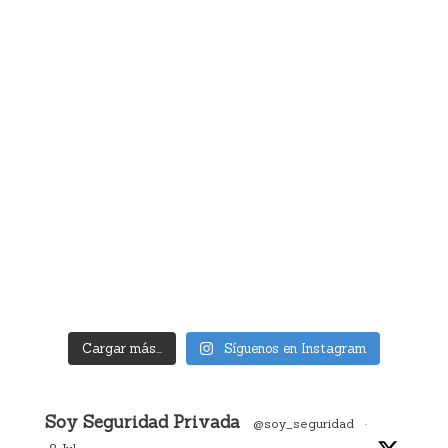
Cargar más...
Síguenos en Instagram
Avatar
Soy Seguridad Privada
@soy_seguridad
·