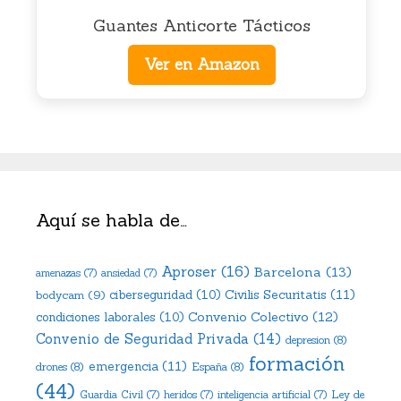
Guantes Anticorte Tácticos
Ver en Amazon
Aquí se habla de…
Aproser
(16)
Barcelona
(13)
amenazas
(7)
ansiedad
(7)
Civilis Securitatis
(11)
bodycam
(9)
ciberseguridad
(10)
Convenio Colectivo
(12)
condiciones laborales
(10)
Convenio de Seguridad Privada
(14)
depresion
(8)
formación
emergencia
(11)
drones
(8)
España
(8)
(44)
Ley de
Guardia Civil
(7)
heridos
(7)
inteligencia artificial
(7)