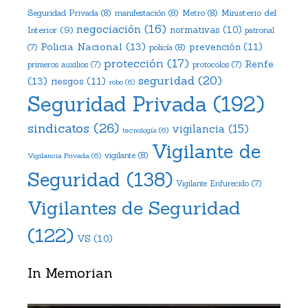
Ministerio del
Seguridad Privada
(8)
manifestación
(8)
Metro
(8)
negociación
(16)
Interior
(9)
normativas
(10)
patronal
Policia Nacional
(13)
prevención
(11)
policía
(8)
(7)
protección
(17)
Renfe
primeros auxilios
(7)
protocolos
(7)
seguridad
(20)
(13)
riesgos
(11)
robo
(6)
Seguridad Privada
(192)
sindicatos
(26)
vigilancia
(15)
tecnología
(6)
Vigilante de
vigilante
(8)
Vigilancia Privada
(6)
Seguridad
(138)
Vigilante Enfurecido
(7)
Vigilantes de Seguridad
(122)
VS
(10)
In Memorian