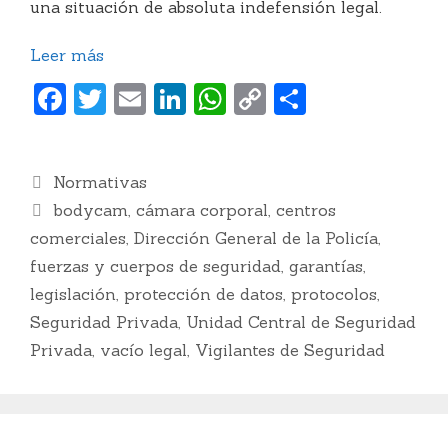
una situación de absoluta indefensión legal.
Leer más
F
T
E
Li
W
C
C
a
w
m
n
h
o
o
c
itt
ai
k
at
p
m
Categorías
Normativas
e
er
l
e
s
y
p
Etiquetas
bodycam
,
cámara corporal
,
centros
b
dI
A
Li
ar
comerciales
,
Dirección General de la Policía
,
o
n
p
n
ti
fuerzas y cuerpos de seguridad
,
garantías
,
o
p
k
r
legislación
,
protección de datos
,
protocolos
,
k
Seguridad Privada
,
Unidad Central de Seguridad
Privada
,
vacío legal
,
Vigilantes de Seguridad