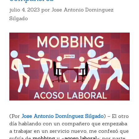
julio 4, 2023
por
Jose Antonio Dominguez
Silgado
(Por
Jose Antonio Domínguez Silgado
) – El otro
día hablando con un compañero que empezaba
a trabajar en un servicio nuevo, me confesó que
sufría de
mobbing
y «
acoso laboral
«; por parte