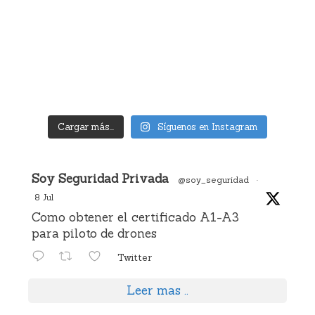
Cargar más...
Síguenos en Instagram
Avatar
Soy Seguridad Privada
@soy_seguridad
·
8 Jul
Como obtener el certificado A1-A3
para piloto de drones
Twitter
Leer mas ..