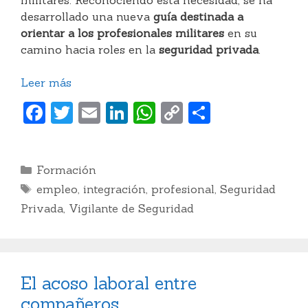
militares. Reconociendo esta necesidad, se ha
desarrollado una nueva
guía destinada a
orientar a los profesionales militares
en su
camino hacia roles en la
seguridad privada
.
Leer más
F
T
E
Li
W
C
C
a
w
m
n
h
o
o
c
itt
ai
k
at
p
m
Categorías
Formación
e
er
l
e
s
y
p
Etiquetas
empleo
,
integración
,
profesional
,
Seguridad
b
dI
A
Li
ar
Privada
,
Vigilante de Seguridad
o
n
p
n
ti
o
p
k
r
k
El acoso laboral entre
compañeros