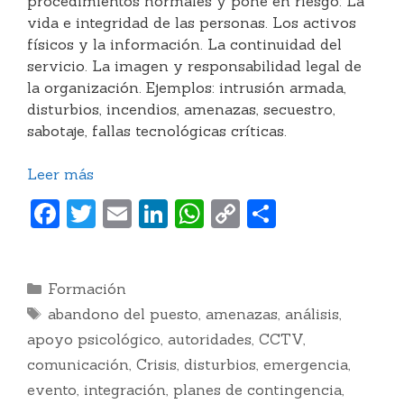
procedimientos normales y pone en riesgo: La
vida e integridad de las personas. Los activos
físicos y la información. La continuidad del
servicio. La imagen y responsabilidad legal de
la organización. Ejemplos: intrusión armada,
disturbios, incendios, amenazas, secuestro,
sabotaje, fallas tecnológicas críticas.
Leer más
F
T
E
Li
W
C
C
a
w
m
n
h
o
o
c
itt
ai
k
at
p
m
Categorías
Formación
e
er
l
e
s
y
p
Etiquetas
abandono del puesto
,
amenazas
,
análisis
,
b
dI
A
Li
ar
apoyo psicológico
,
autoridades
,
CCTV
,
o
n
p
n
ti
comunicación
,
Crisis
,
disturbios
,
emergencia
,
o
p
k
r
evento
,
integración
,
planes de contingencia
,