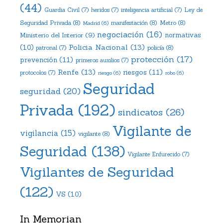
(44)
Ley de
Guardia Civil
(7)
heridos
(7)
inteligencia artificial
(7)
Seguridad Privada
(8)
manifestación
(8)
Metro
(8)
Madrid
(6)
negociación
(16)
Ministerio del Interior
(9)
normativas
Policia Nacional
(13)
(10)
policía
(8)
patronal
(7)
protección
(17)
prevención
(11)
primeros auxilios
(7)
Renfe
(13)
riesgos
(11)
protocolos
(7)
riesgo
(6)
robo
(6)
Seguridad
seguridad
(20)
Privada
(192)
sindicatos
(26)
Vigilante de
vigilancia
(15)
vigilante
(8)
Seguridad
(138)
Vigilante Enfurecido
(7)
Vigilantes de Seguridad
(122)
VS
(10)
In Memorian