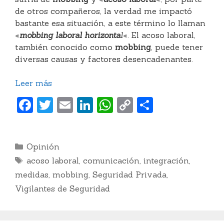
de otros compañeros, la verdad me impactó
bastante esa situación, a este término lo llaman
«
mobbing laboral horizonta
l
«. El acoso laboral,
también conocido como
mobbing
, puede tener
diversas causas y factores desencadenantes.
Leer más
F
T
E
Li
W
C
C
a
w
m
n
h
o
o
c
itt
ai
k
at
p
m
Categorías
Opinión
e
er
l
e
s
y
p
Etiquetas
acoso laboral
,
comunicación
,
integración
,
b
dI
A
Li
ar
medidas
,
mobbing
,
Seguridad Privada
,
o
n
p
n
ti
Vigilantes de Seguridad
o
p
k
r
k