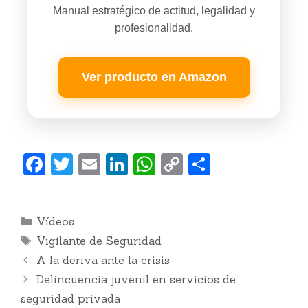
Manual estratégico de actitud, legalidad y
profesionalidad.
Ver producto en Amazon
F
T
E
Li
W
C
C
a
w
m
n
h
o
o
c
itt
ai
k
at
p
m
Categorías
Vídeos
e
er
l
e
s
y
p
Etiquetas
Vigilante de Seguridad
b
dI
A
Li
ar
A la deriva ante la crisis
o
n
p
n
ti
Delincuencia juvenil en servicios de
o
p
k
r
seguridad privada