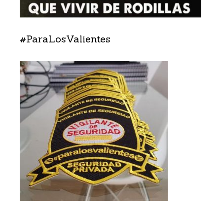
#ParaLosValientes