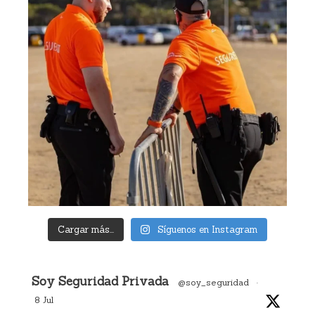
Cargar más...
Síguenos en Instagram
Avatar
Soy Seguridad Privada
@soy_seguridad
·
8 Jul