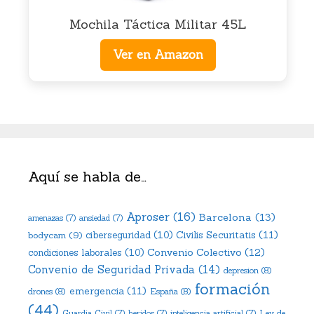
Mochila Táctica Militar 45L
Ver en Amazon
Aquí se habla de…
Aproser
(16)
Barcelona
(13)
amenazas
(7)
ansiedad
(7)
Civilis Securitatis
(11)
bodycam
(9)
ciberseguridad
(10)
Convenio Colectivo
(12)
condiciones laborales
(10)
Convenio de Seguridad Privada
(14)
depresion
(8)
formación
emergencia
(11)
drones
(8)
España
(8)
(44)
Ley de
Guardia Civil
(7)
heridos
(7)
inteligencia artificial
(7)