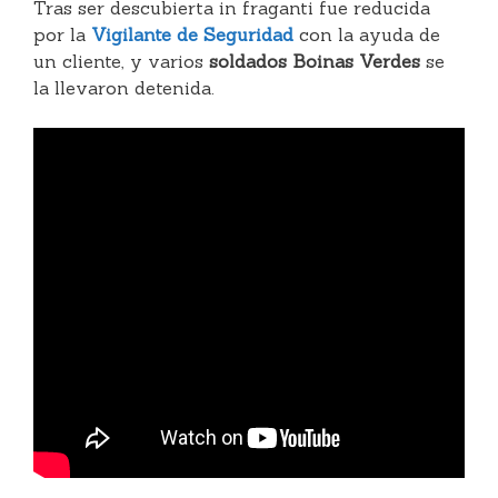
Tras ser descubierta in fraganti fue reducida
por la
Vigilante de Seguridad
con la ayuda de
un cliente, y varios
soldados Boinas Verdes
se
la llevaron detenida.