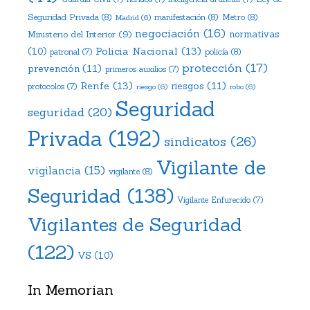
Seguridad Privada
(8)
manifestación
(8)
Metro
(8)
Madrid
(6)
negociación
(16)
Ministerio del Interior
(9)
normativas
Policia Nacional
(13)
(10)
policía
(8)
patronal
(7)
protección
(17)
prevención
(11)
primeros auxilios
(7)
Renfe
(13)
riesgos
(11)
protocolos
(7)
riesgo
(6)
robo
(6)
Seguridad
seguridad
(20)
Privada
(192)
sindicatos
(26)
Vigilante de
vigilancia
(15)
vigilante
(8)
Seguridad
(138)
Vigilante Enfurecido
(7)
Vigilantes de Seguridad
(122)
VS
(10)
In Memorian