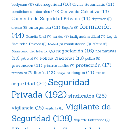
Civilis Securitatis
(11)
bodycam
(9)
ciberseguridad
(10)
Convenio Colectivo
(12)
condiciones laborales
(10)
Convenio de Seguridad Privada
(14)
depresion
(8)
formación
emergencia
(11)
drones
(8)
España
(8)
(44)
Ley de
Guardia Civil
(7)
heridos
(7)
inteligencia artificial
(7)
Seguridad Privada
(8)
manifestación
(8)
Metro
(8)
Madrid
(6)
negociación
(16)
Ministerio del Interior
(9)
normativas
Policia Nacional
(13)
(10)
policía
(8)
patronal
(7)
protección
(17)
prevención
(11)
primeros auxilios
(7)
Renfe
(13)
riesgos
(11)
protocolos
(7)
riesgo
(6)
robo
(6)
Seguridad
seguridad
(20)
Privada
(192)
sindicatos
(26)
Vigilante de
vigilancia
(15)
vigilante
(8)
Seguridad
(138)
Vigilante Enfurecido
(7)