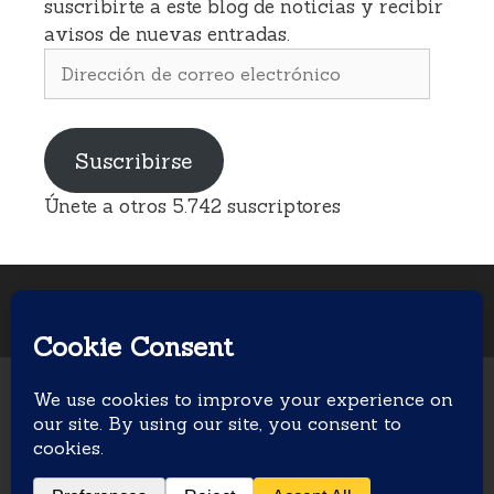
suscribirte a este blog de noticias y recibir
avisos de nuevas entradas.
Dirección
de
correo
electrónico
Suscribirse
Únete a otros 5.742 suscriptores
© 2026 Soy Seguridad Privada
• Creado con
GeneratePress
En calidad de Afiliado de Amazon, obtengo ingresos
por las compras adscritas que cumplen los requisitos
aplicables.
Aviso Legal
Política de Privacidad