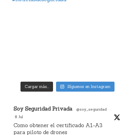
Cargar más...
Síguenos en Instagram
Avatar
Soy Seguridad Privada
@soy_seguridad
·
8 Jul
Como obtener el certificado A1-A3
para piloto de drones