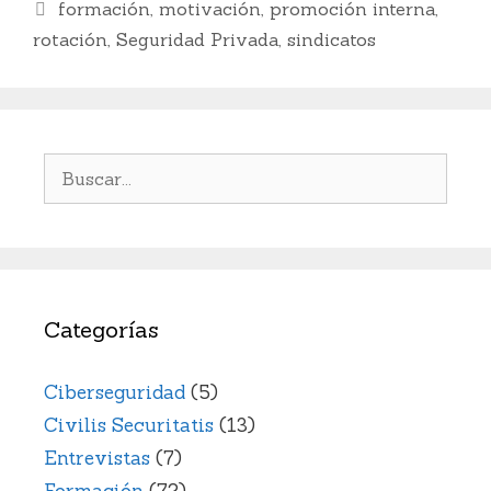
Etiquetas
formación
,
motivación
,
promoción interna
,
b
dI
A
Li
ar
rotación
,
Seguridad Privada
,
sindicatos
o
n
p
n
ti
o
p
k
r
k
Buscar:
Categorías
Ciberseguridad
(5)
Civilis Securitatis
(13)
Entrevistas
(7)