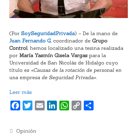
(Por
SoySeguridadPrivada
) – De la mano de
Juan Fernando G
, coordinador de
Grupo
Control
, hemos localizado una tesina realizada
por
María Yasmín Gisela Vargas
para la
Universidad de San Nicolás de Hidalgo cuyo
título es
«Causas de la rotación de personal en
una empresa de Seguridad Privada»
.
Leer más
F
T
E
Li
W
C
C
a
w
m
n
h
o
o
c
itt
ai
k
at
p
m
Categorías
Opinión
e
er
l
e
s
y
p